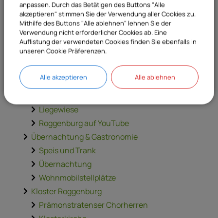
Wappen
anpassen. Durch das Betätigen des Buttons "Alle
Roggenburger Marsch
akzeptieren" stimmen Sie der Verwendung aller Cookies zu.
Mithilfe des Buttons "Alle ablehnen" lehnen Sie der
Ausflugsziel
Verwendung nicht erforderlicher Cookies ab. Eine
Perlen am Wegesrand
Auflistung der verwendeten Cookies finden Sie ebenfalls in
unseren Cookie Präferenzen.
Wanderwege
Radtouren
Alle akzeptieren
Alle ablehnen
Geführte Touren
Kaffeekannen-Sammlung
Liegewiese
Roggenburg auf YouTube
Übernachtung & Gastronomie
Speis und Trank
Übernachtung
Wohnmobilstellplätze
Kloster Roggenburg
Prämonstratenser Chorherren