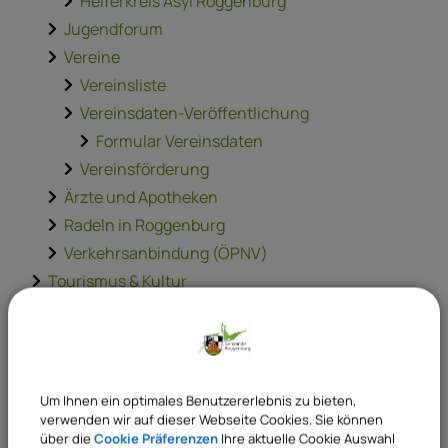
Helferkreis Asyl Roggenburg
Jugendforum
Vereine
Vereinsliste
Vereinsdaten-Veröffentlichung
Formular Vereinsdaten
Vereinsförderung
Ärzte und Apotheken
Radeln in Roggenburg
Verkehrsanbindung (ÖPNV)
Tourismus & Kultur
Ortsinformationen
Zahlen, Daten, Fakten
Geografische Lage
Geschichte
Um Ihnen ein optimales Benutzererlebnis zu bieten,
verwenden wir auf dieser Webseite Cookies. Sie können
Gemeindeteile
über die
Cookie Präferenzen
Ihre aktuelle Cookie Auswahl