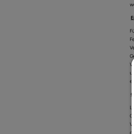
w
E
F
F
V
G
V
u
e
G
L
G
V
d