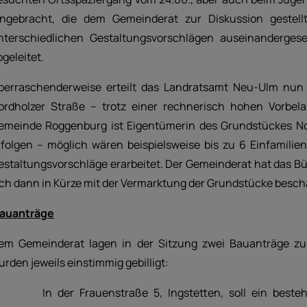
ingebracht, die dem Gemeinderat zur Diskussion gestell
nterschiedlichen Gestaltungsvorschlägen auseinanderges
bgeleitet.
berraschenderweise erteilt das Landratsamt Neu-Ulm nun
ordholzer Straße – trotz einer rechnerisch hohen Vorbel
emeinde Roggenburg ist Eigentümerin des Grundstückes No
rfolgen – möglich wären beispielsweise bis zu 6 Einfamilie
estaltungsvorschläge erarbeitet. Der Gemeinderat hat das Bü
ich dann in Kürze mit der Vermarktung der Grundstücke besch
auanträge
em Gemeinderat lagen in der Sitzung zwei Bauanträge zur
urden jeweils einstimmig gebilligt:
 In der Frauenstraße 5, Ingstetten, soll ein bestehe