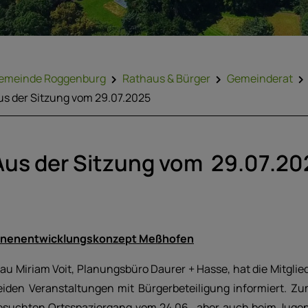
emeinde Roggenburg
Rathaus & Bürger
Gemeinderat
us der Sitzung vom 29.07.2025
Aus der Sitzung vom 29.07.20
nnenentwicklungskonzept Meßhofen
rau Miriam Voit, Planungsbüro Daurer + Hasse, hat die Mitglie
eiden Veranstaltungen mit Bürgerbeteiligung informiert. 
esuchten Ortsspaziergang vom 24.06., aber auch beim Juge