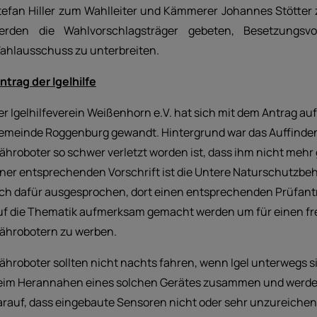
tefan Hiller zum Wahlleiter und Kämmerer Johannes Stötter zu
erden die Wahlvorschlagsträger gebeten, Besetzungsvo
ahlausschuss zu unterbreiten.
ntrag der Igelhilfe
er Igelhilfeverein Weißenhorn e.V. hat sich mit dem Antrag au
emeinde Roggenburg gewandt. Hintergrund war das Auffinden e
ähroboter so schwer verletzt worden ist, dass ihm nicht mehr
iner entsprechenden Vorschrift ist die Untere Naturschutzb
ich dafür ausgesprochen, dort einen entsprechenden Prüfantrag
uf die Thematik aufmerksam gemacht werden um für einen frei
ährobotern zu werben.
ähroboter sollten nicht nachts fahren, wenn Igel unterwegs sin
eim Herannahen eines solchen Gerätes zusammen und werden so
arauf, dass eingebaute Sensoren nicht oder sehr unzureichend