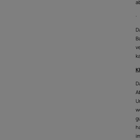
a
·
D
B
v
k
K
D
A
U
w
g
h
i