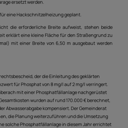
rage ersetzt werden.
ür eine Hackschnitzelheizung geplant.
ht die erforderliche Breite aufweist, stehen beide
it erklärt eine kleine Fläche für den Straßengrund zu
nmal) mit einer Breite von 6,50 m ausgebaut werden
echtsbescheid, der die Einleitung des geklärten
nzwert für Phosphat von 8 mg/l auf 2 mg/l verringert.
iberach mit einer Phosphatfällanlage nachgerüstet
e Gesamtkosten wurden auf rund 170.000 € berechnet,
 der Abwasserabgabe kompensiert. Der Gemeinderat
chen, die Planung weiterzuführen und die Umsetzung
ne solche Phosphatfällanlage in diesem Jahr errichtet