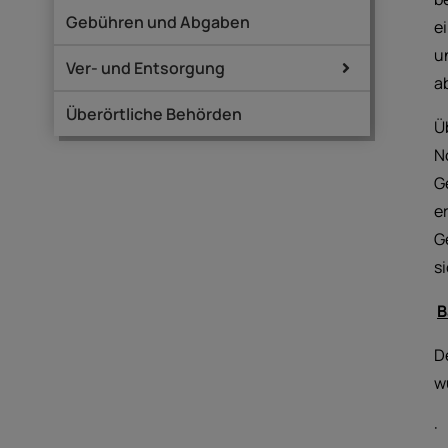
Gebühren und Abgaben
e
u
Ver- und Entsorgung
a
Überörtliche Behörden
Ü
N
G
e
G
s
B
D
w
·