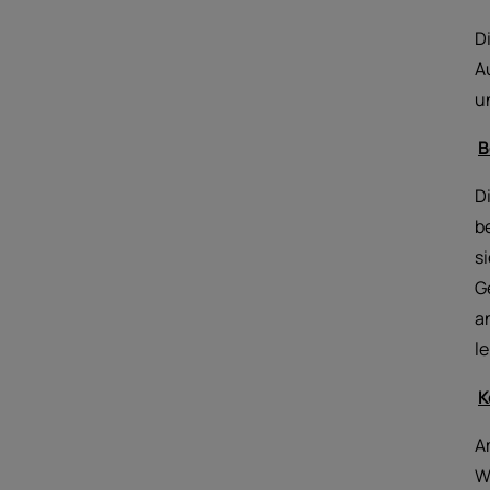
D
A
u
B
D
b
s
G
a
le
K
A
W