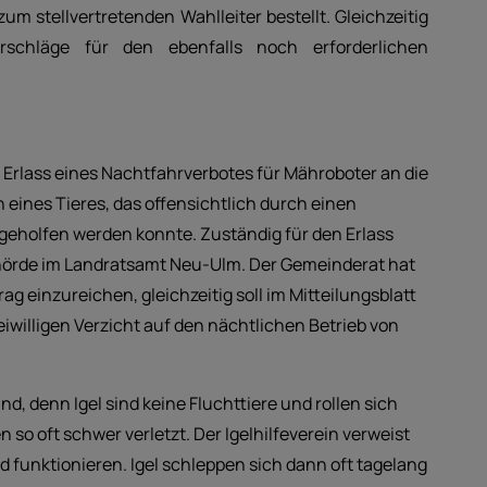
m stellvertretenden Wahlleiter bestellt. Gleichzeitig
rschläge für den ebenfalls noch erforderlichen
f Erlass eines Nachtfahrverbotes für Mähroboter an die
ines Tieres, das offensichtlich durch einen
 geholfen werden konnte. Zuständig für den Erlass
ehörde im Landratsamt Neu-Ulm. Der Gemeinderat hat
 einzureichen, gleichzeitig soll im Mitteilungsblatt
willigen Verzicht auf den nächtlichen Betrieb von
d, denn Igel sind keine Fluchttiere und rollen sich
 oft schwer verletzt. Der Igelhilfeverein verweist
 funktionieren. Igel schleppen sich dann oft tagelang