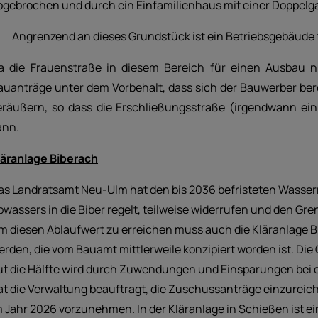
bgebrochen und durch ein Einfamilienhaus mit einer Doppelga
 Angrenzend an dieses Grundstück ist ein Betriebsgebäude f
a die Frauenstraße in diesem Bereich für einen Ausbau nic
auanträge unter dem Vorbehalt, dass sich der Bauwerber bere
eräußern, so dass die Erschließungsstraße (irgendwann ei
ann.
läranlage Biberach
as Landratsamt Neu-Ulm hat den bis 2036 befristeten Wasserr
bwassers in die Biber regelt, teilweise widerrufen und den Gre
m diesen Ablaufwert zu erreichen muss auch die Kläranlage B
erden, die vom Bauamt mittlerweile konzipiert worden ist. Di
ut die Hälfte wird durch Zuwendungen und Einsparungen bei
at die Verwaltung beauftragt, die Zuschussanträge einzurei
m Jahr 2026 vorzunehmen. In der Kläranlage in Schießen ist ei