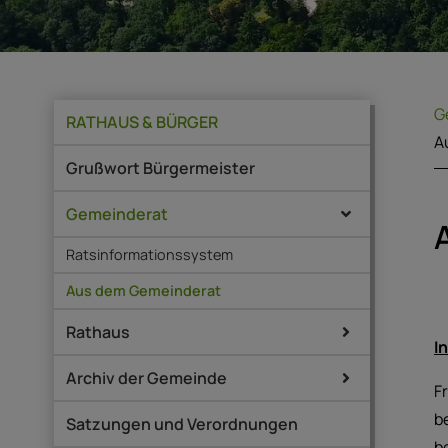
G
RATHAUS & BÜRGER
A
Grußwort Bürgermeister
Gemeinderat
Ratsinformationssystem
Aus dem Gemeinderat
Rathaus
I
Archiv der Gemeinde
F
b
Satzungen und Verordnungen
b