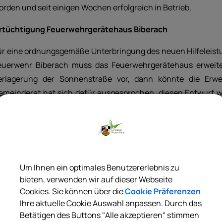
orden und seit einigen Wochen erfolgreich in Betrieb.
rtüchtigung Feuerwehrgerätehaus Biberach
ür eine ordnungsgemäße Unterbringung des neuen Hilfeleist
euerwehr Biberach muss das Feuerwehrgerätehaus erweitert
erlagerung der Sonnenstraße vor, dann könnte die Erwe
emeinderat hat sich dafür ausgesprochen, diesen Entwurf we
erlegung der Sonnenstraße zu konzipieren. Dabei müssen
mgelegt werden. Für die Verlegung der Sonnenstraße is
rforderlich, die notwendigen Gespräche müssen mit den drei
rundwasserschonende Landbewirtschaftung
Um Ihnen ein optimales Benutzererlebnis zu
andwirte, die in der Schutzzone II der Wasserschutzgebi
bieten, verwenden wir auf dieser Webseite
Cookies. Sie können über die
Cookie Präferenzen
emeinde Roggenburg Ausgleichszahlungen für eine g
Ihre aktuelle Cookie Auswahl anpassen. Durch das
ereinbarung, in der die Details geregelt werden, ist ausgela
Betätigen des Buttons "Alle akzeptieren" stimmen
er Landwirtschaft, des Gemeinderates, der Gemeindeverwal