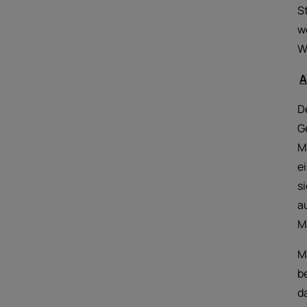
S
w
W
A
D
G
M
e
s
a
M
M
b
d