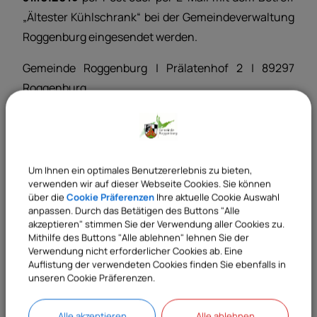
„Ältester Kühlschrank“ bei der Gemeindeverwaltung
Roggenburg eingesendet werden.
Gemeinde Roggenburg | Prälatenhof 2 | 89297
Roggenburg
Tel.: 07300 9696-21 | Fax 07300 969620 | E-Mail:
martina.groeger@roggenburg.de
Die Teilnahmebedingungen sind:
Um Ihnen ein optimales Benutzererlebnis zu bieten,
Teilnehmen können alle Haushalte aus dem
verwenden wir auf dieser Webseite Cookies. Sie können
Gemeindegebiet Roggenburg.
über die
Cookie Präferenzen
Ihre aktuelle Cookie Auswahl
anpassen. Durch das Betätigen des Buttons "Alle
Der Kühlschrank muss mindestens 10 Jahre alt
akzeptieren" stimmen Sie der Verwendung aller Cookies zu.
sein.
Mithilfe des Buttons "Alle ablehnen" lehnen Sie der
Verwendung nicht erforderlicher Cookies ab. Eine
Zugelassen sind nur funktionstüchtige, dauerhaft
Auflistung der verwendeten Cookies finden Sie ebenfalls in
in Betrieb befindliche Serienmodelle, also keine
unseren Cookie Präferenzen.
Selbstbauten oder Zweitgeräte. Stichprobenartige
Alle akzeptieren
Alle ablehnen