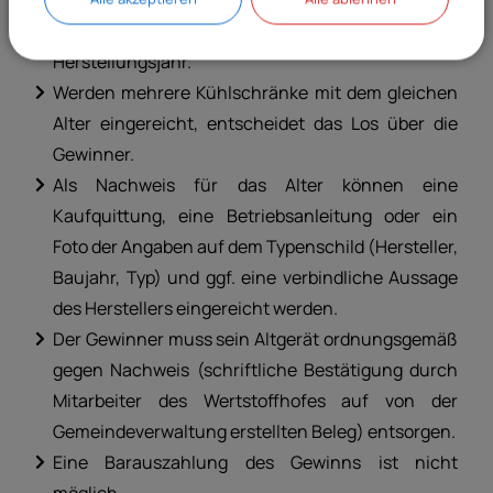
Überprüfungen sind möglich.
Entscheidend für die Bewertung des Alters ist das
Herstellungsjahr.
Werden mehrere Kühlschränke mit dem gleichen
Alter eingereicht, entscheidet das Los über die
Gewinner.
Als Nachweis für das Alter können eine
Kaufquittung, eine Betriebsanleitung oder ein
Foto der Angaben auf dem Typenschild (Hersteller,
Baujahr, Typ) und ggf. eine verbindliche Aussage
des Herstellers eingereicht werden.
Der Gewinner muss sein Altgerät ordnungsgemäß
gegen Nachweis (schriftliche Bestätigung durch
Mitarbeiter des Wertstoffhofes auf von der
Gemeindeverwaltung erstellten Beleg) entsorgen.
Eine Barauszahlung des Gewinns ist nicht