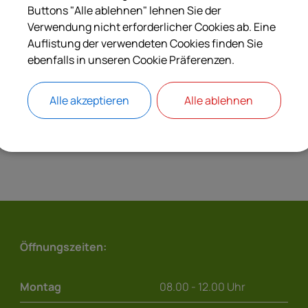
Breitbandausbau3 Bekanntmachung vorgesehene Au
Buttons "Alle ablehnen" lehnen Sie der
Verwendung nicht erforderlicher Cookies ab. Eine
Auflistung der verwendeten Cookies finden Sie
ebenfalls in unseren Cookie Präferenzen.
Alle akzeptieren
Alle ablehnen
Öffnungszeiten:
Montag
08.00 - 12.00 Uhr