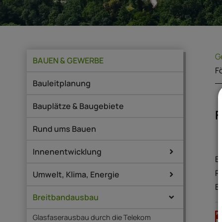
G
BAUEN & GEWERBE
F
Bauleitplanung
Bauplätze & Baugebiete
F
Rund ums Bauen
Innenentwicklung
B
R
Umwelt, Klima, Energie
B
Breitbandausbau
Glasfaserausbau durch die Telekom