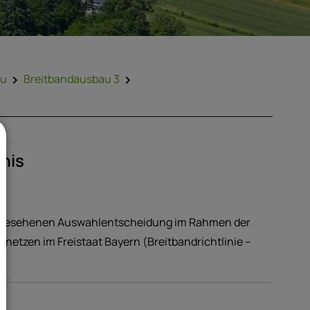
au
Breitbandausbau 3
nis
rgesehenen Auswahlentscheidung im Rahmen der
netzen im Freistaat Bayern (Breitbandrichtlinie –