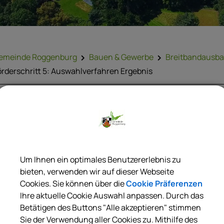
emeinde Roggenburg
Bauen & Gewerbe
Breitbandausb
örderschritt 5: Auswahlverfahren Ergebnis
örderschritt 5: Auswahlverfahren Ergeb
Um Ihnen ein optimales Benutzererlebnis zu
ekanntmachung der Gemeinde Roggenburg bezüglich der vo
bieten, verwenden wir auf dieser Webseite
ichtlinie zur Förderung des Aufbaus von Hochgeschwindigkeits
Cookies. Sie können über die
Cookie Präferenzen
bR)
Ihre aktuelle Cookie Auswahl anpassen. Durch das
Betätigen des Buttons "Alle akzeptieren" stimmen
(323,33 KB)
Sie der Verwendung aller Cookies zu. Mithilfe des