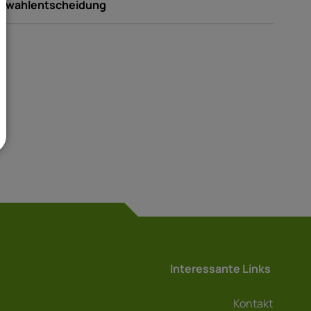
swahlentscheidung
Interessante Links
Kontakt