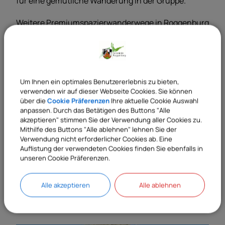
für eine gemütliche Wanderung in der Gruppe.
Weitere Premiumspazierwanderwege in Roggenburg
sind neben dem "Roggenburger Klosterblick" noch
der Wanderweg "Am schönen Osterbach", sowie die
"Weiherpfade".
Um Ihnen ein optimales Benutzererlebnis zu bieten,
Weitere Informationen auf unserer Seite:
verwenden wir auf dieser Webseite Cookies. Sie können
über die
Cookie Präferenzen
Ihre aktuelle Cookie Auswahl
https://www.roggenburg.de/tourismus-and-
anpassen. Durch das Betätigen des Buttons "Alle
akzeptieren" stimmen Sie der Verwendung aller Cookies zu.
kultur/ausflugsziel/wanderwege/streifzuege-die-
Mithilfe des Buttons "Alle ablehnen" lehnen Sie der
neuen-premiumspazierwanderwege
Verwendung nicht erforderlicher Cookies ab. Eine
Auflistung der verwendeten Cookies finden Sie ebenfalls in
unseren Cookie Präferenzen.
oder bei der Gemeinde Roggenburg, Frau Tanja
Hille, tanja.hille@roggenburg.de, Tel. 07300-9696-
Alle akzeptieren
Alle ablehnen
18.