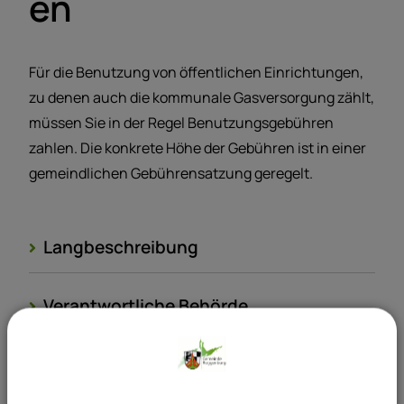
en
Für die Benutzung von öffentlichen Einrichtungen,
zu denen auch die kommunale Gasversorgung zählt,
müssen Sie in der Regel Benutzungsgebühren
zahlen. Die konkrete Höhe der Gebühren ist in einer
gemeindlichen Gebührensatzung geregelt.
Langbeschreibung
Verantwortliche Behörde