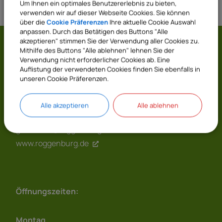
Um Ihnen ein optimales Benutzererlebnis zu bieten,
verwenden wir auf dieser Webseite Cookies. Sie können
über die
Cookie Präferenzen
Ihre aktuelle Cookie Auswahl
anpassen. Durch das Betätigen des Buttons "Alle
akzeptieren" stimmen Sie der Verwendung aller Cookies zu.
Gemeinde Roggenburg
Mithilfe des Buttons "Alle ablehnen" lehnen Sie der
Verwendung nicht erforderlicher Cookies ab. Eine
Auflistung der verwendeten Cookies finden Sie ebenfalls in
Prälatenhof 2
unseren Cookie Präferenzen.
89297 Roggenburg
07300 9696 - 0
Alle akzeptieren
Alle ablehnen
07300 9696 - 20
gemeinde@roggenburg.de
www.roggenburg.de
Öffnungszeiten:
Montag