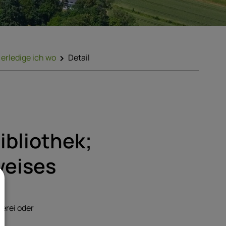
erledige ich wo
Detail
ibliothek;
weises
erei oder