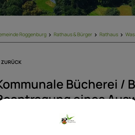
emeinde Roggenburg
Rathaus & Bürger
Rathaus
Was 
ZURÜCK
Kommunale Bücherei / B
Beantragung eines Aus
ie erhalten nach der Anmeldung einen Büchereiausweis oder
ibliotheksausweis. Für die Benutzung einer kommunalen Büch
ibliothek müssen Sie in der Regel eine Gebühr bezahlen.