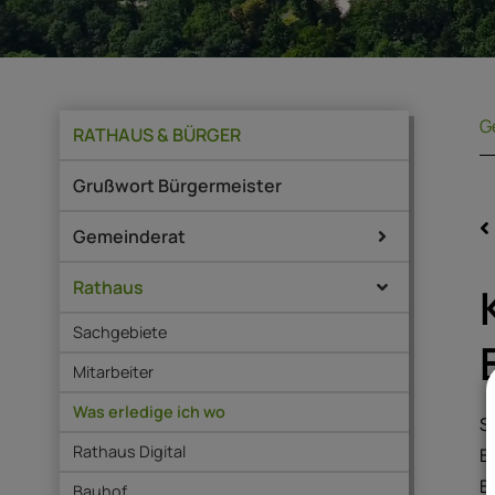
G
RATHAUS & BÜRGER
Grußwort Bürgermeister
Gemeinderat
Rathaus
Sachgebiete
Mitarbeiter
Was erledige ich wo
S
Rathaus Digital
B
B
Bauhof