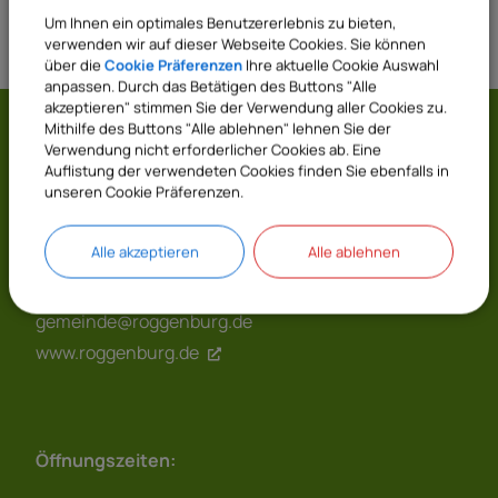
Um Ihnen ein optimales Benutzererlebnis zu bieten,
verwenden wir auf dieser Webseite Cookies. Sie können
über die
Cookie Präferenzen
Ihre aktuelle Cookie Auswahl
anpassen. Durch das Betätigen des Buttons "Alle
akzeptieren" stimmen Sie der Verwendung aller Cookies zu.
Mithilfe des Buttons "Alle ablehnen" lehnen Sie der
Gemeinde Roggenburg
Verwendung nicht erforderlicher Cookies ab. Eine
Auflistung der verwendeten Cookies finden Sie ebenfalls in
unseren Cookie Präferenzen.
Prälatenhof 2
89297 Roggenburg
Alle akzeptieren
Alle ablehnen
07300 9696 - 0
07300 9696 - 20
gemeinde@roggenburg.de
www.roggenburg.de
Öffnungszeiten: