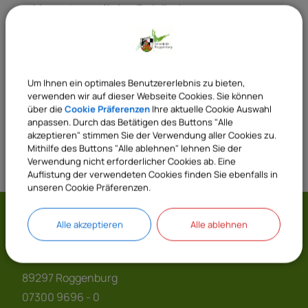
Verantwortliche Behörde
Sachgebiete
Um Ihnen ein optimales Benutzererlebnis zu bieten,
21 Hauptverwaltung
verwenden wir auf dieser Webseite Cookies. Sie können
über die
Cookie Präferenzen
Ihre aktuelle Cookie Auswahl
anpassen. Durch das Betätigen des Buttons "Alle
akzeptieren" stimmen Sie der Verwendung aller Cookies zu.
Mithilfe des Buttons "Alle ablehnen" lehnen Sie der
Verwendung nicht erforderlicher Cookies ab. Eine
Auflistung der verwendeten Cookies finden Sie ebenfalls in
unseren Cookie Präferenzen.
Gemeinde Roggenburg
Alle akzeptieren
Alle ablehnen
Prälatenhof 2
89297 Roggenburg
07300 9696 - 0