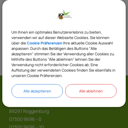
Sachgebiete
Um Ihnen ein optimales Benutzererlebnis zu bieten,
42 Bauordnungswesen
verwenden wir auf dieser Webseite Cookies. Sie können
über die
Cookie Präferenzen
Ihre aktuelle Cookie Auswahl
anpassen. Durch das Betätigen des Buttons "Alle
akzeptieren" stimmen Sie der Verwendung aller Cookies zu.
Mithilfe des Buttons "Alle ablehnen" lehnen Sie der
Verwendung nicht erforderlicher Cookies ab. Eine
Auflistung der verwendeten Cookies finden Sie ebenfalls in
unseren Cookie Präferenzen.
Gemeinde Roggenburg
Alle akzeptieren
Alle ablehnen
Prälatenhof 2
89297 Roggenburg
07300 9696 - 0
07300 9696 - 20