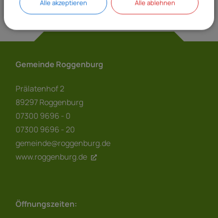
Alle akzeptieren
Alle ablehnen
Gemeinde Roggenburg
Prälatenhof 2
89297 Roggenburg
07300 9696 - 0
07300 9696 - 20
gemeinde@roggenburg.de
www.roggenburg.de
Öffnungszeiten: