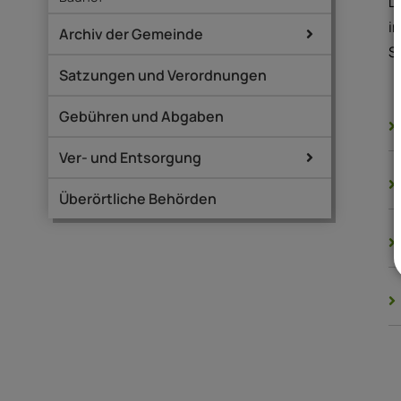
D
i
Archiv der Gemeinde
S
Satzungen und Verordnungen
Gebühren und Abgaben
Ver- und Entsorgung
Überörtliche Behörden