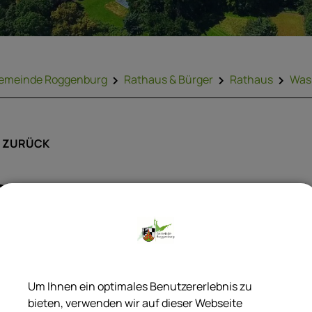
emeinde Roggenburg
Rathaus & Bürger
Rathaus
Was 
ZURÜCK
Staatsangehörigkeit; P
der deutschen Staatsan
Geburt in Deutschland
Um Ihnen ein optimales Benutzererlebnis zu
bieten, verwenden wir auf dieser Webseite