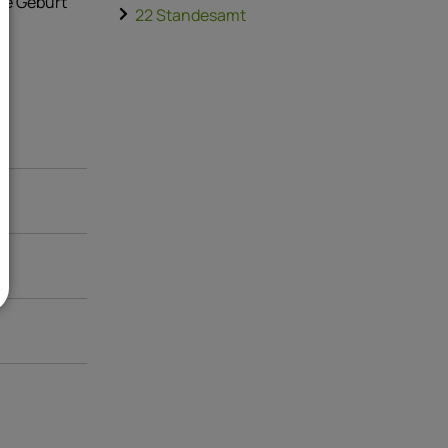
ie Geburt
22 Standesamt