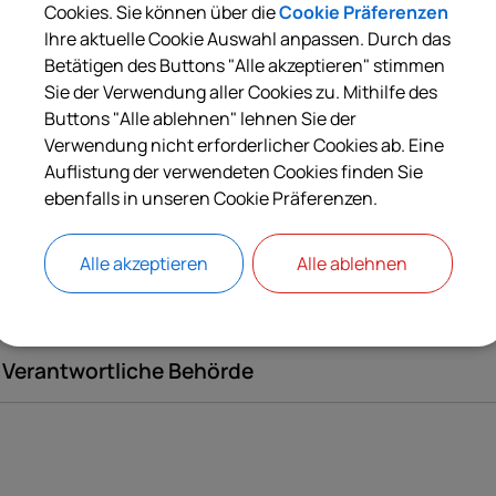
as Standesamt prüft, ob ein Kind ausländischer Eltern durch d
Cookies. Sie können über die
Cookie Präferenzen
m Inland die deutsche Staatsangehörigkeit nach § 4 Abs. 3 des
Ihre aktuelle Cookie Auswahl anpassen. Durch das
taatsangehörigkeitsgesetzes erworben hat.
Betätigen des Buttons "Alle akzeptieren" stimmen
Sie der Verwendung aller Cookies zu. Mithilfe des
Buttons "Alle ablehnen" lehnen Sie der
Verwendung nicht erforderlicher Cookies ab. Eine
Langbeschreibung
Auflistung der verwendeten Cookies finden Sie
ebenfalls in unseren Cookie Präferenzen.
Weiterführende Links
Alle akzeptieren
Alle ablehnen
Rechtsgrundlagen
Verantwortliche Behörde