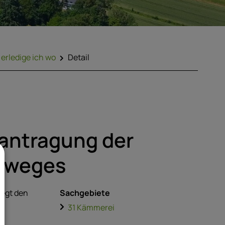
erledige ich wo
Detail
antragung der
ulweges
iegt den
Sachgebiete
31 Kämmerei