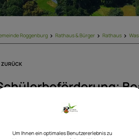
emeinde Roggenburg
Rathaus & Bürger
Rathaus
Was 
ZURÜCK
Schülerbeförderung; Be
Kostenfreiheit des Sch
ie notwendige Beförderung der Schülerinnen und Schüler obl
ommunalen Aufgabenträgern der Schülerbeförderung.
Um Ihnen ein optimales Benutzererlebnis zu