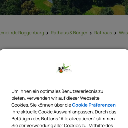
emeinde Roggenburg
Rathaus & Bürger
Rathaus
Was 
ZURÜCK
Messen; Informationen
Um Ihnen ein optimales Benutzererlebnis zu
bieten, verwenden wir auf dieser Webseite
essen sind ein wichtigstes Marketinginstrument und wesentl
Cookies. Sie können über die
Cookie Präferenzen
mpulsgeber für den nationalen und internationalen Handel mi
Ihre aktuelle Cookie Auswahl anpassen. Durch das
ienstleistungen.
Betätigen des Buttons "Alle akzeptieren" stimmen
Sie der Verwendung aller Cookies zu. Mithilfe des