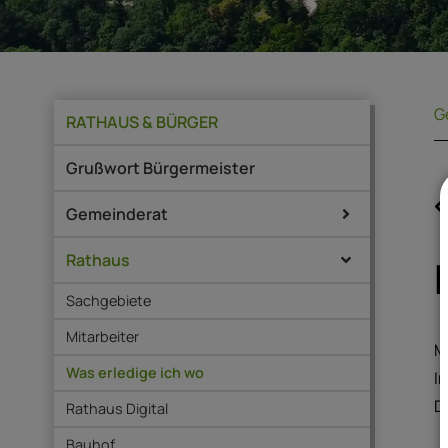
G
RATHAUS & BÜRGER
Grußwort Bürgermeister
Gemeinderat
Rathaus
Sachgebiete
Mitarbeiter
M
Was erledige ich wo
I
D
Rathaus Digital
Bauhof