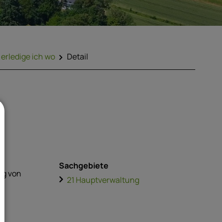
erledige ich wo
Detail
Sachgebiete
ng von
21 Hauptverwaltung