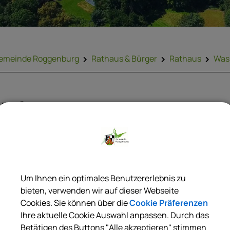
emeinde Roggenburg
Rathaus & Bürger
Rathaus
Was 
ZURÜCK
Marktordnung; Erlass
Um Ihnen ein optimales Benutzererlebnis zu
tädte und Gemeinden können für die Abhaltung und Benützu
bieten, verwenden wir auf dieser Webseite
ärkten Satzungen erlassen.
Cookies. Sie können über die
Cookie Präferenzen
Ihre aktuelle Cookie Auswahl anpassen. Durch das
Betätigen des Buttons "Alle akzeptieren" stimmen