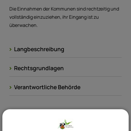
Die Einnahmen der Kommunen sind rechtzeitig und
vollständig einzuziehen, ihr Eingang ist zu
überwachen.
Langbeschreibung
Rechtsgrundlagen
Verantwortliche Behörde
Sachgebiete
32 Gemeindekasse