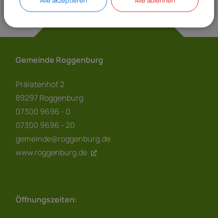
Alle akzeptieren
Alle ablehnen
Gemeinde Roggenburg
Prälatenhof 2
89297 Roggenburg
07300 9696 - 0
07300 9696 - 20
gemeinde@roggenburg.de
www.roggenburg.de
Öffnungszeiten: