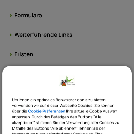
Formulare
Weiterführende Links
Fristen
Kosten
Rechtsbehelf
Um Ihnen ein optimales Benutzererlebnis zu bieten,
verwenden wir auf dieser Webseite Cookies. Sie können
über die
Cookie Präferenzen
Ihre aktuelle Cookie Auswahl
Rechtsgrundlagen
anpassen. Durch das Betätigen des Buttons "Alle
akzeptieren" stimmen Sie der Verwendung aller Cookies zu.
Mithilfe des Buttons "Alle ablehnen" lehnen Sie der
Verantwortliche Behörde
Verwendung nicht erforderlicher Cookies ab. Eine