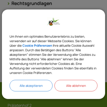
Rechtsgrundlagen
Verantwortliche Behörde
Um Ihnen ein optimales Benutzererlebnis zu bieten,
Sachgebiete
verwenden wir auf dieser Webseite Cookies. Sie können
über die
Cookie Präferenzen
Ihre aktuelle Cookie Auswahl
43 Bautechnik
anpassen. Durch das Betätigen des Buttons "Alle
akzeptieren" stimmen Sie der Verwendung aller Cookies zu.
Mithilfe des Buttons "Alle ablehnen" lehnen Sie der
Verwendung nicht erforderlicher Cookies ab. Eine
Auflistung der verwendeten Cookies finden Sie ebenfalls in
unseren Cookie Präferenzen.
Alle akzeptieren
Alle ablehnen
Gemeinde Roggenburg
Prälatenhof 2