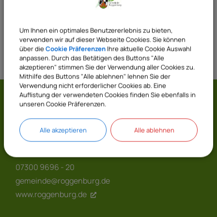
41 Bauamt allgemein
Um Ihnen ein optimales Benutzererlebnis zu bieten,
verwenden wir auf dieser Webseite Cookies. Sie können
über die
Cookie Präferenzen
Ihre aktuelle Cookie Auswahl
anpassen. Durch das Betätigen des Buttons "Alle
akzeptieren" stimmen Sie der Verwendung aller Cookies zu.
Mithilfe des Buttons "Alle ablehnen" lehnen Sie der
Verwendung nicht erforderlicher Cookies ab. Eine
Auflistung der verwendeten Cookies finden Sie ebenfalls in
Gemeinde Roggenburg
unseren Cookie Präferenzen.
Prälatenhof 2
Alle akzeptieren
Alle ablehnen
89297 Roggenburg
07300 9696 - 0
07300 9696 - 20
gemeinde@roggenburg.de
www.roggenburg.de