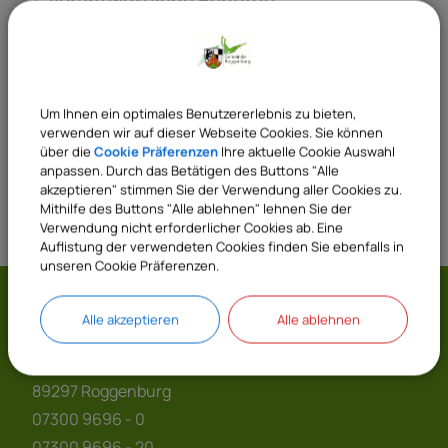
Verantwortliche Behörde
Sachgebiete
Um Ihnen ein optimales Benutzererlebnis zu bieten,
42 Bauordnungswesen
verwenden wir auf dieser Webseite Cookies. Sie können
über die
Cookie Präferenzen
Ihre aktuelle Cookie Auswahl
anpassen. Durch das Betätigen des Buttons "Alle
akzeptieren" stimmen Sie der Verwendung aller Cookies zu.
Mithilfe des Buttons "Alle ablehnen" lehnen Sie der
Verwendung nicht erforderlicher Cookies ab. Eine
Auflistung der verwendeten Cookies finden Sie ebenfalls in
unseren Cookie Präferenzen.
Gemeinde Roggenburg
Alle akzeptieren
Alle ablehnen
Prälatenhof 2
89297 Roggenburg
07300 9696 - 0
07300 9696 - 20