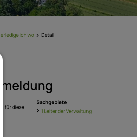
erledige ich wo
Detail
nmeldung
Sachgebiete
h für diese
1 Leiter der Verwaltung