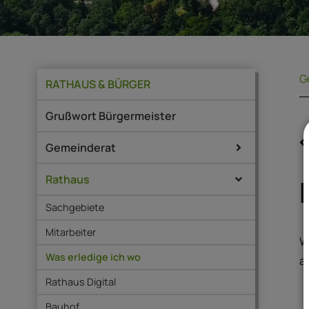
G
RATHAUS & BÜRGER
Grußwort Bürgermeister
Gemeinderat
Rathaus
Sachgebiete
Mitarbeiter
W
Was erledige ich wo
a
Rathaus Digital
Bauhof