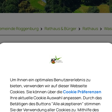
emeinde Roggenburg
Rathaus & Bürger
Rathaus
Was 
ZURÜCK
Bürgersprechstunde; A
Um Ihnen ein optimales Benutzererlebnis zu
bieten, verwenden wir auf dieser Webseite
enn eine Bürgersprechstunde angeboten wird, können Sie sic
Cookies. Sie können über die
Cookie Präferenzen
nmelden oder vorher einen Termin vereinbaren.
Ihre aktuelle Cookie Auswahl anpassen. Durch das
Betätigen des Buttons "Alle akzeptieren" stimmen
Sie der Verwendung aller Cookies zu. Mithilfe des