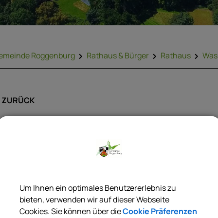
emeinde Roggenburg
Rathaus & Bürger
Rathaus
Was 
ZURÜCK
Brennholz; Beantragung 
Selbstwerbung
Um Ihnen ein optimales Benutzererlebnis zu
ur Deckung des privaten Brennholz-Eigenbedarfs können Sie
bieten, verwenden wir auf dieser Webseite
ogenanntes Selbstwerberholz bei kommunalen Waldbesitzer
Cookies. Sie können über die
Cookie Präferenzen