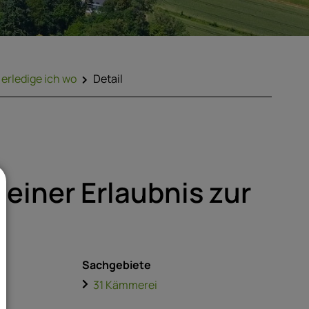
erledige ich wo
Detail
einer Erlaubnis zur
Sachgebiete
31 Kämmerei
n