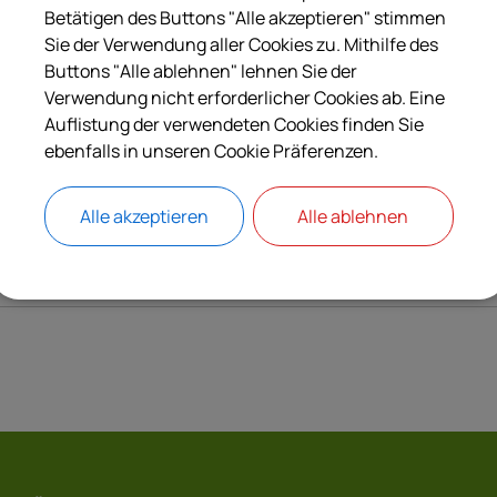
rstellen, wenn ihnen mindestens fünf Prozent der Anteile eine
Betätigen des Buttons "Alle akzeptieren" stimmen
nternehmens gehören.
Sie der Verwendung aller Cookies zu. Mithilfe des
Buttons "Alle ablehnen" lehnen Sie der
Verwendung nicht erforderlicher Cookies ab. Eine
Auflistung der verwendeten Cookies finden Sie
Langbeschreibung
ebenfalls in unseren Cookie Präferenzen.
Rechtsgrundlagen
Alle akzeptieren
Alle ablehnen
Verantwortliche Behörde