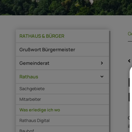
G
RATHAUS & BÜRGER
Grußwort Bürgermeister
Gemeinderat
Rathaus
Sachgebiete
Mitarbeiter
Was erledige ich wo
G
Rathaus Digital
i
Bauhof