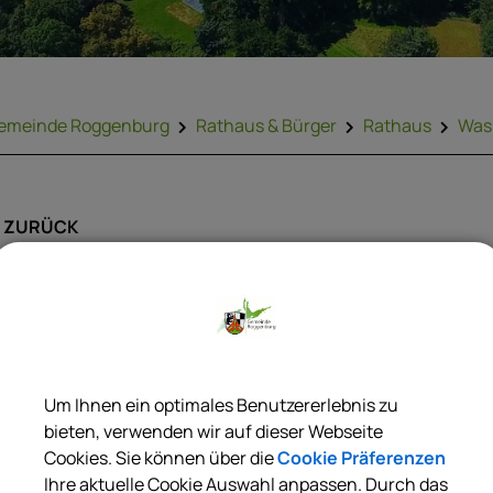
emeinde Roggenburg
Rathaus & Bürger
Rathaus
Was 
ZURÜCK
Beteiligungsbericht; Be
Kommune
Um Ihnen ein optimales Benutzererlebnis zu
bieten, verwenden wir auf dieser Webseite
emeinden, Landkreise und Bezirke müssen jährlich einen Beri
Cookies. Sie können über die
Cookie Präferenzen
hre Beteiligungen an Unternehmen in einer Rechtsform des Pr
Ihre aktuelle Cookie Auswahl anpassen. Durch das