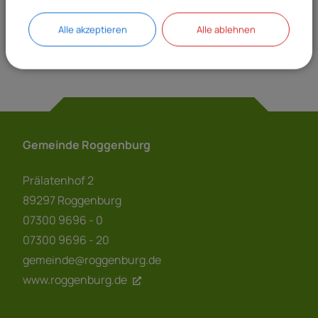
41 Bauamt allgemein
Alle akzeptieren
Alle ablehnen
Gemeinde Roggenburg
Prälatenhof 2
89297 Roggenburg
07300 9696 - 0
07300 9696 - 20
gemeinde@roggenburg.de
www.roggenburg.de