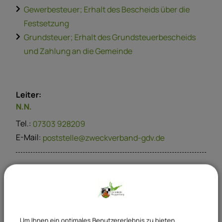
Gewerbesteuer; Erhalt des Bescheids über die
Festsetzung
Grundsteuer; Erhalt des Grundsteuerbescheids
und Zahlung an die Gemeinde
Leiter:
N.N.
Tel.:
07303 928209
E-Mail:
poststelle@zweckverband-gdv.de
E-Mail
poststelle@zweckverband-gdv.de
Um Ihnen ein optimales Benutzererlebnis zu bieten,