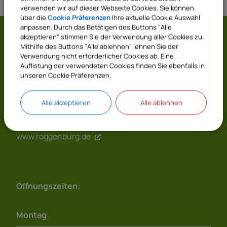
verwenden wir auf dieser Webseite Cookies. Sie können
über die
Cookie Präferenzen
Ihre aktuelle Cookie Auswahl
anpassen. Durch das Betätigen des Buttons "Alle
akzeptieren" stimmen Sie der Verwendung aller Cookies zu.
Gemeinde Roggenburg
Mithilfe des Buttons "Alle ablehnen" lehnen Sie der
Verwendung nicht erforderlicher Cookies ab. Eine
Prälatenhof 2
Auflistung der verwendeten Cookies finden Sie ebenfalls in
unseren Cookie Präferenzen.
89297 Roggenburg
07300 9696 - 0
Alle akzeptieren
Alle ablehnen
07300 9696 - 20
gemeinde@roggenburg.de
www.roggenburg.de
Öffnungszeiten:
Montag