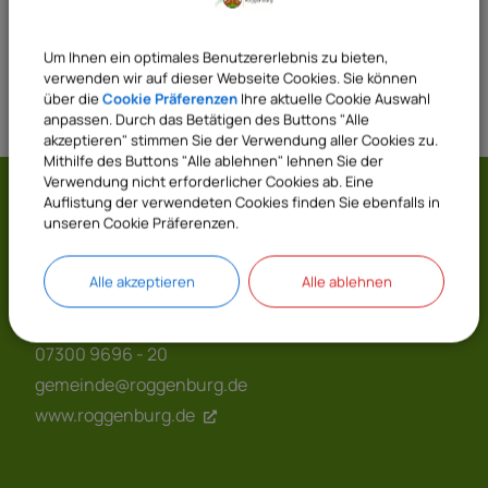
Um Ihnen ein optimales Benutzererlebnis zu bieten,
verwenden wir auf dieser Webseite Cookies. Sie können
über die
Cookie Präferenzen
Ihre aktuelle Cookie Auswahl
anpassen. Durch das Betätigen des Buttons "Alle
akzeptieren" stimmen Sie der Verwendung aller Cookies zu.
Mithilfe des Buttons "Alle ablehnen" lehnen Sie der
Verwendung nicht erforderlicher Cookies ab. Eine
Auflistung der verwendeten Cookies finden Sie ebenfalls in
Gemeinde Roggenburg
unseren Cookie Präferenzen.
Prälatenhof 2
Alle akzeptieren
Alle ablehnen
89297 Roggenburg
07300 9696 - 0
07300 9696 - 20
gemeinde@roggenburg.de
www.roggenburg.de