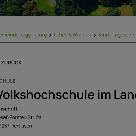
emeinde Roggenburg
Leben & Wohnen
Kindertageseinr
ZURÜCK
CHULE
Volkshochschule im Lan
nschrift
osef-Forster-Str.
2a
9257
Illertissen