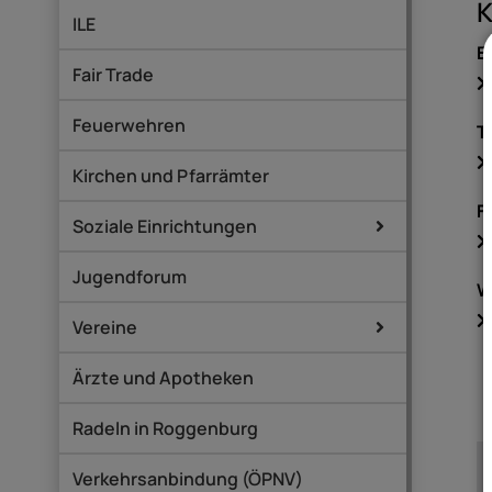
K
ILE
E
Fair Trade
Feuerwehren
T
Kirchen und Pfarrämter
F
Soziale Einrichtungen
Jugendforum
W
Vereine
Ärzte und Apotheken
Radeln in Roggenburg
Verkehrsanbindung (ÖPNV)