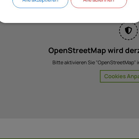
OpenStreetMap wird derz
Bitte aktivieren Sie "OpenStreetMap" i
Cookies Anp